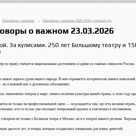
Разговоры о важном
→
Разговоры о важном 2025-2026 учебный год.
оворы о важном 23.03.2026
ой. За кулисами. 250 лет Большому театру и 15
и
тр по праву считается национальным достоянием и одним из главных символов России.
 живое зеркало души нашего народа. В нем отражается историческая память поколений 
г, но и важный шаг к духовному обогащению.
ых знаменитых театров в мире, символ величия культуры нашей страны, в этом году п
ается не только на профессиональной сцене — он рождается там, где есть желание играть,
возможно, кто-то из вас уже посещает театральный кружок и участвовал в постановках.
говорили не только о Большом театре в Москве, но и о театрах нашего региона. Тверска
ьше двухсот лет, и театры, которые создавались специально для юных зрителей.