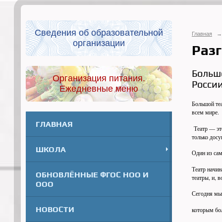
Сведения об образовательной
Главная
→
организации
Разг
Больш
Организация питания.
Росси
Ежедневные меню
Большой теа
всем мире.
ГЛАВНАЯ
Театр — это
только досу
ШКОЛА
Один из сам
Театр начин
ОБНОВЛЁННЫЕ ФГОС НОО И
театры, и, 
ООО
Сегодня мы 
НОВОСТИ
которым бол