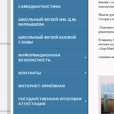
Начнём с гл
САМОДИАГНОСТИКА
психологиче
Многие дума
Сегодня в е
ШКОЛЬНЫЙ МУЗЕЙ ИМ. Д.М.
КАРБЫШЕВА
Отдельного 
реконструкц
ШКОЛЬНЫЙ МУЗЕЙ БОЕВОЙ
И наконец, 
СЛАВЫ
местные куп
«Леди Макбе
ИНФОРМАЦИОННАЯ
сложным жи
БЕЗОПАСНОСТЬ
КОНТАКТЫ
ИНТЕРНЕТ-ПРИЁМНАЯ
ГОСУДАРСТВЕННАЯ ИТОГОВАЯ
АТТЕСТАЦИЯ