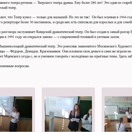
авного театра региона — Тверского театра драмы. Ему более 280 лет! Это один из стар
ский театр.
ют, что Театр кукол — только для малышей. Но это не так! Он был основан в 1944 году
го репертуаре более 30 постановок, и среди них есть спектакли для взрослых и для семе
разговора заслуживает Кимрский драматический театр. Он был создан в самый разгар 
ии в 1991 году он открылся заново — с современной техникой и уютным залом.
Вышневолоцкий драматический театр. Это ровесник знаменитого Московского Художестве
цы — Фёдоров, Демидов, Красильников. Они вложили свои деньги и сами же играли на сц
т Мценского уезда»), но и умением говорить с молодёжью на серьёзные темы. Здесь забо
зненным вопросам.