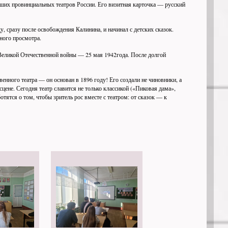
ейших провинциальных театров России. Его визитная карточка — русский
, сразу после освобождения Калинина, и начинал с детских сказок.
йного просмотра.
Великой Отечественной войны — 25 мая 1942года. После долгой
нного театра — он основан в 1896 году! Его создали не чиновники, а
ене. Сегодня театр славится не только классикой («Пиковая дама»,
тятся о том, чтобы зритель рос вместе с театром: от сказок — к