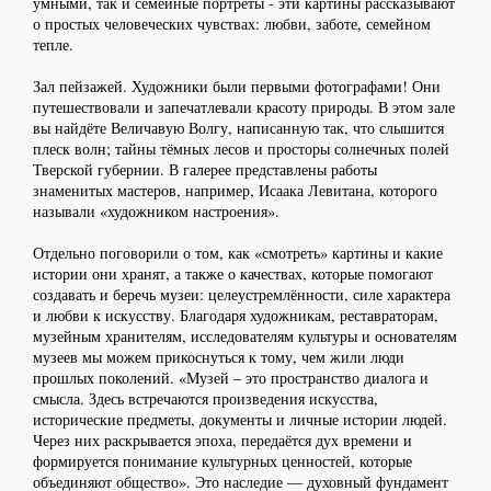
умными, так и семейные портреты - эти картины рассказывают
о простых человеческих чувствах: любви, заботе, семейном
тепле.
Зал пейзажей. Художники были первыми фотографами! Они
путешествовали и запечатлевали красоту природы. В этом зале
вы найдёте Величавую Волгу, написанную так, что слышится
плеск волн; тайны тёмных лесов и просторы солнечных полей
Тверской губернии. В галерее представлены работы
знаменитых мастеров, например, Исаака Левитана, которого
называли «художником настроения».
Отдельно поговорили о том, как «смотреть» картины и какие
истории они хранят, а также о качествах, которые помогают
создавать и беречь музеи: целеустремлённости, силе характера
и любви к искусству. Благодаря художникам, реставраторам,
музейным хранителям, исследователям культуры и основателям
музеев мы можем прикоснуться к тому, чем жили люди
прошлых поколений. «Музей – это пространство диалога и
смысла. Здесь встречаются произведения искусства,
исторические предметы, документы и личные истории людей.
Через них раскрывается эпоха, передаётся дух времени и
формируется понимание культурных ценностей, которые
объединяют общество». Это наследие — духовный фундамент