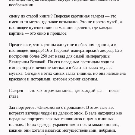
воображении
сцену из старой книги? Тверская картинная галерея — это
именно то место, где такое возможно. Это не просто музей, а
настоящее путешествие на машине времени, где каждая
картина — это окно в прошлое.
Представьте, что картины живут не в обычном здании, а в
настоящем дворце! Это Тверской императорский дворец. Его
построили более 250 лет назад для самой императрицы
Екатерины Великой. По его парадным лестницам ходили
императоры и великие князья, а в бальных залах звучала
музыка. Сегодня в этих самых залах тишина, но она наполнена
красками и историями, которые хранят картины.
Галерея — это как огромная книга, где каждый зал — новая
глава.
Зал портретов: «Знакомство с прошлым». В этом зале вас
встретят взгляды людей из далёких эпох. В зале находятся как
парадные портреты важных сановников и дам в пышных
платьях. По их одежде, украшениям и позам можно понять,
какими они хотели казаться: могущественными, добрыми,