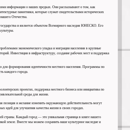
лями информации о наших предках. Они рассказывают о том, как
хитектурные памятники, которые служат свидетельствами исторических
 нашего Отечества.
 государства и является объектом Всемирного наследия ЮНЕСКО. Его
культуры.
 проблемами экономического упадка и миграции населения в крупные
орий. Инвестиции в инфраструктуру, создание рабочих мест и поддержка
жно для формирования идентичности местного населения. Программы по
ть каждого города.
волонтерских проектах, поддержка местного бизнеса или инициатива по
ривлекательной среды для жизни.
вная позиция и желание изменить окружающую действительность могут
ых идей для улучшения качества жизни в своих городах.
шей страны. Каждый город — это уникальная страница в книге нашего
ликой земле. Вместе мы можем сохранить наше культурное наследие и