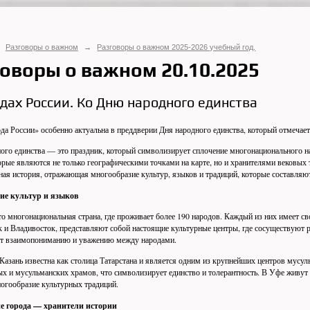
Разговоры о важном
→
Разговоры о важном 2025-2026 учебный год.
оворы о важном 20.10.2025
дах России. Ко Дню народного единства
а России» особенно актуальна в преддверии Дня народного единства, который отмечает
ого единства — это праздник, который символизирует сплочение многонационального н
орые являются не только географическими точками на карте, но и хранителями вековых
ная история, отражающая многообразие культур, языков и традиций, которые составляю
ие культур и языков
о многонациональная страна, где проживает более 190 народов. Каждый из них имеет сво
 и Владивосток, представляют собой настоящие культурные центры, где сосуществуют р
ет взаимопониманию и уважению между народами.
Казань известна как столица Татарстана и является одним из крупнейших центров мусул
х и мусульманских храмов, что символизирует единство и толерантность. В Уфе живут 
огообразие культурных традиций.
е города — хранители истории