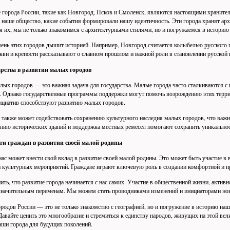
города России, такие как Новгород, Псков и Смоленск, являются настоящими храните
 наше общество, какие события формировали нашу идентичность. Эти города хранят ар
я их, мы не только знакомимся с архитектурными стилями, но и погружаемся в историю
ень этих городов дышит историей. Например, Новгород считается колыбелью русского
кви и крепости рассказывают о славном прошлом и важной роли в становлении русской 
арства в развитии малых городов
лых городов — это важная задача для государства. Малые города часто сталкиваются с
. Однако государственные программы поддержки могут помочь возрождению этих террит
ициатив способствуют развитию малых городов.
 также может содействовать сохранению культурного наследия малых городов, что ва
нию исторических зданий и поддержка местных ремесел помогают сохранить уникальнос
ти граждан в развитии своей малой родины
ас может внести свой вклад в развитие своей малой родины. Это может быть участие в 
и культурных мероприятий. Граждане играют ключевую роль в создании комфортной и п
ть, что развитие города начинается с нас самих. Участие в общественной жизни, акти
значительным переменам. Мы можем стать проводниками изменений и инициаторами нов
родов России — это не только знакомство с географией, но и погружение в историю на
Давайте ценить это многообразие и стремиться к единству народов, живущих на этой ве
аши города для будущих поколений.