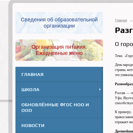
Сведения об образовательной
Главная
→
организации
Разг
О горо
Организация питания.
Ежедневные меню
Тема «Город
День народн
страны, кот
ГЛАВНАЯ
это уникаль
Разнообраз
ШКОЛА
Россия — эт
Уфа, Якутск
способству
ОБНОВЛЁННЫЕ ФГОС НОО И
ООО
К примеру, 
православны
отражает мн
НОВОСТИ
Древнейши