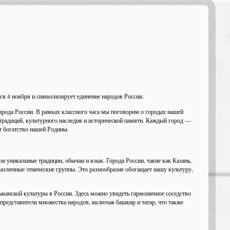
ся 4 ноября и символизирует единение народов России.
арода России. В рамках классного часа мы поговорим о городах нашей
 традиций, культурного наследия и исторической памяти. Каждый город —
т богатство нашей Родины.
и уникальные традиции, обычаи и язык. Города России, такие как Казань,
азличные этнические группы. Это разнообразие обогащает нашу культуру,
ьманской культуры в России. Здесь можно увидеть гармоничное соседство
представители множества народов, включая башкир и татар, что также