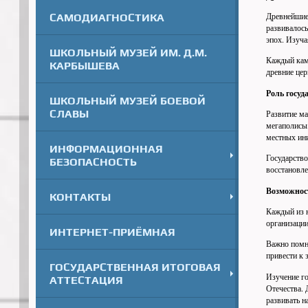
Древнейшие 
САМОДИАГНОСТИКА
развивалось
эпох. Изуча
ШКОЛЬНЫЙ МУЗЕЙ ИМ. Д.М.
Каждый кам
КАРБЫШЕВА
древние цер
Роль госуд
ШКОЛЬНЫЙ МУЗЕЙ БОЕВОЙ
СЛАВЫ
Развитие ма
мегаполисы
местных ин
ИНФОРМАЦИОННАЯ
Государство
БЕЗОПАСНОСТЬ
восстановле
Возможнос
КОНТАКТЫ
Каждый из н
организаци
ИНТЕРНЕТ-ПРИЁМНАЯ
Важно помни
привести к 
ГОСУДАРСТВЕННАЯ ИТОГОВАЯ
Изучение го
АТТЕСТАЦИЯ
Отечества. 
развивать н