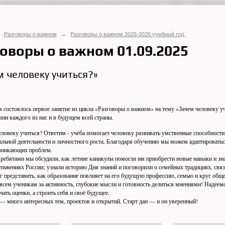
Разговоры о важном
→
Разговоры о важном 2025-2026 учебный год.
оворы о важном 01.09.2025
м человеку учиться?»
состоялось первое занятие из цикла «Разговоры о важном» на тему «Зачем человеку учи
зни каждого из нас и в будущем всей страны.
веку учиться? Ответим - учёба помогает человеку развивать умственные способности,
льной деятельности и личностного роста. Благодаря обучению мы можем адаптироваться
зникающих проблем.
ебятами мы обсудили, как летние каникулы помогли им приобрести новые навыки и зна
тижениях России; узнали историю Дня знаний и поговорили о семейных традициях, связ
 представить, как образование повлияет на его будущую профессию, семью и круг общ
м ученикам за активность, глубокие мысли и готовность делиться мнениями! Надеемся
чать оценки, а строить себя и своё будущее.
много интересных тем, проектов и открытий. Старт дан — и он уверенный!