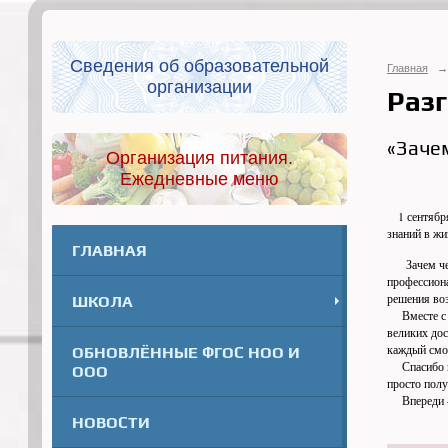
Сведения об образовательной
Главная
→
организации
Разг
«Заче
Организация питания.
Ежедневные меню
1 сентября 
знаний в жи
ГЛАВНАЯ
Зачем чело
профессиона
решения во
ШКОЛА
Вместе с р
великих дос
каждый смог
ОБНОВЛЁННЫЕ ФГОС НОО И
Спасибо все
ООО
просто полу
Впереди — 
НОВОСТИ